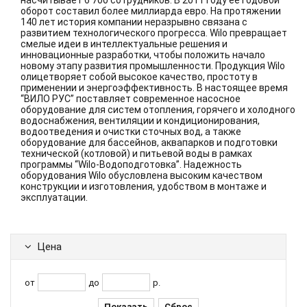
насчитывает 6 700 сотрудников. В 2011 году ее годовой
оборот составил более миллиарда евро. На протяжении
140 лет история компании неразрывно связана с
развитием технологического прогресса. Wilo превращает
смелые идеи в интеллектуальные решения и
инновационные разработки, чтобы положить начало
новому этапу развития промышленности. Продукция Wilo
олицетворяет собой высокое качество, простоту в
применении и энергоэффективность. В настоящее время
“ВИЛО РУС” поставляет современное насосное
оборудование для систем отопления, горячего и холодного
водоснабжения, вентиляции и кондиционирования,
водоотведения и очистки сточных вод, а также
оборудование для бассейнов, аквапарков и подготовки
технической (котловой) и питьевой воды в рамках
программы “Wilo-Водоподготовка”. Надежность
оборудования Wilo обусловлена высоким качеством
конструкции и изготовления, удобством в монтаже и
эксплуатации.
Цена
от
до
р.
Показать
Сброс