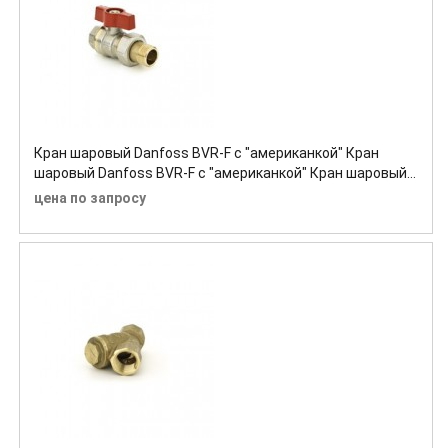
Кран шаровый Danfoss BVR-F с "американкой" Кран
шаровый Danfoss BVR-F с "американкой" Кран шаровый
Danfoss BVR-F с "американкой"
цена по запросу