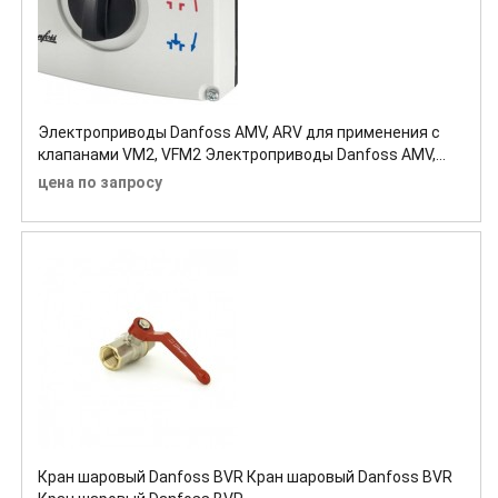
Электроприводы Danfoss AMV, ARV для применения с
клапанами VM2, VFM2 Электроприводы Danfoss AMV,
ARV для применения с клапанами VM2, VFM2
цена по запросу
Электроприводы Danfoss AMV, ARV для применения с
клапанами VM2, VFM2
Кран шаровый Danfoss BVR Кран шаровый Danfoss BVR