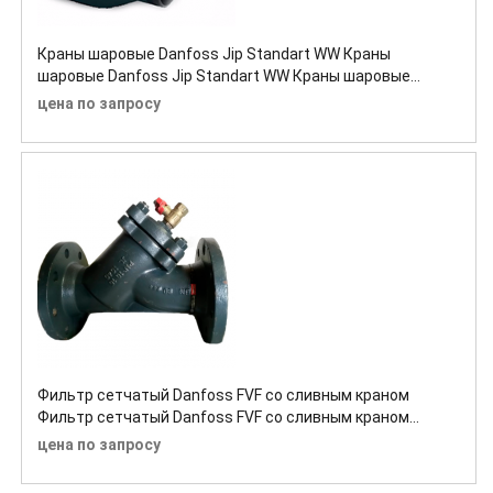
Краны шаровые Danfoss Jip Standart WW Краны
шаровые Danfoss Jip Standart WW Краны шаровые
Danfoss Jip Standart WW
цена по запросу
Фильтр сетчатый Danfoss FVF со сливным краном
Фильтр сетчатый Danfoss FVF со сливным краном
Фильтр сетчатый Danfoss FVF со сливным краном
цена по запросу