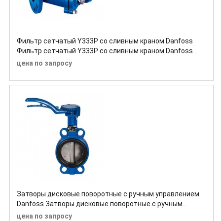
Фильтр сетчатый Y333P со сливным краном Danfoss
Фильтр сетчатый Y333P со сливным краном Danfoss
Фильтр сетчатый Y333P со сливным краном Danfoss
цена по запросу
Затворы дисковые поворотные с ручным управлением
Danfoss Затворы дисковые поворотные с ручным
управлением Danfoss Затворы дисковые поворотные с
цена по запросу