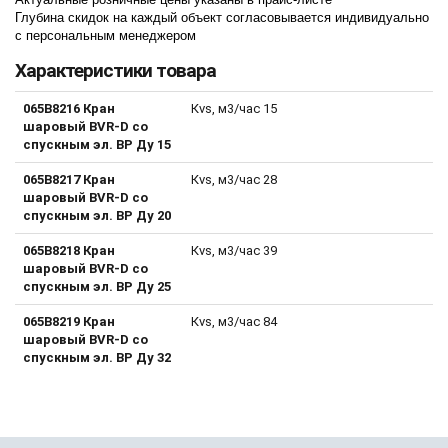
Глубина скидок на каждый объект согласовывается индивидуально
с персональным менеджером
Характеристики товара
065B8216 Кран
Кvs, м3/час 15
шаровый BVR-D со
спускным эл. ВР Ду 15
065B8217 Кран
Кvs, м3/час 28
шаровый BVR-D со
спускным эл. ВР Ду 20
065B8218 Кран
Кvs, м3/час 39
шаровый BVR-D со
спускным эл. ВР Ду 25
065B8219 Кран
Кvs, м3/час 84
шаровый BVR-D со
спускным эл. ВР Ду 32